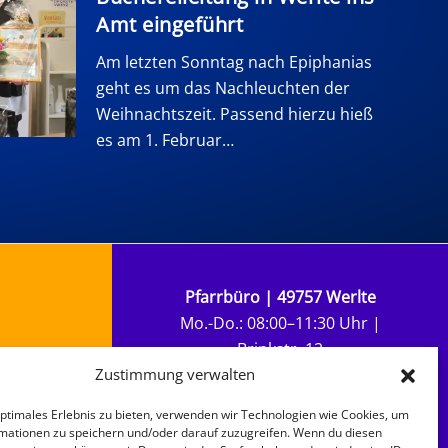
Amt eingeführt
Am letzten Sonntag nach Epiphanias
geht es um das Nachleuchten der
Weihnachtszeit. Passend hierzu hieß
es am 1. Februar…
Pfarrbüro | 49757 Werlte
Mo.-Do.: 08:00–11:30 Uhr |
Brinkstr. 12
mt
Zustimmung verwalten
7 Werlte
Tel.:
05951 3316
| E-Mail:
optimales Erlebnis zu bieten, verwenden wir Technologien wie Cookies, um
kg.werlte@evlka.de
mationen zu speichern und/oder darauf zuzugreifen. Wenn du diesen