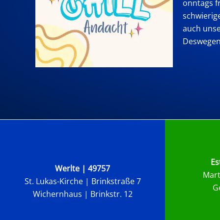
onntags fr
schwierig
auch uns
Deswegen 
Es
Werlte | 49757
Mart
St. Lukas-Kirche |
Brinkstraße 7
G
Wichernhaus | Brinkstr. 12