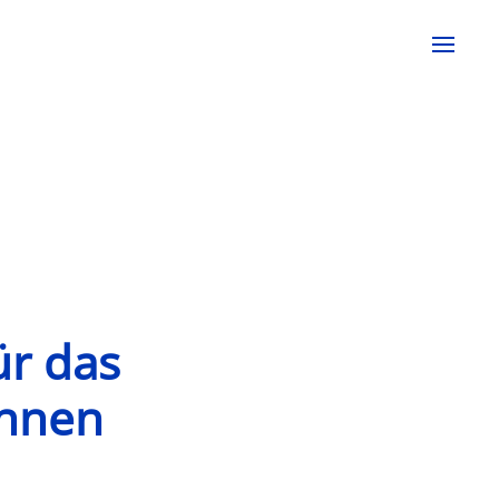
ür das
innen