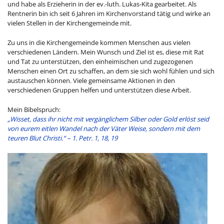
und habe als Erzieherin in der ev.-luth. Lukas-Kita gearbeitet. Als
Rentnerin bin ich seit 6 Jahren im Kirchenvorstand tätig und wirke an
vielen Stellen in der Kirchengemeinde mit.
Zu uns in die Kirchengemeinde kommen Menschen aus vielen
verschiedenen Ländern. Mein Wunsch und Ziel ist es, diese mit Rat
und Tat zu unterstützen, den einheimischen und zugezogenen
Menschen einen Ort zu schaffen, an dem sie sich wohl fühlen und sich
austauschen können. Viele gemeinsame Aktionen in den
verschiedenen Gruppen helfen und unterstützen diese Arbeit.
Mein Bibelspruch:
„Wisset, dass ihr nicht mit vergänglichem Silber oder Gold erlöst seid
von eurem eitlen Wandel nach
der Väter Weise, sondern mit dem
teuren Blut Christi.“ –
1. Petr. 1, 18, 19