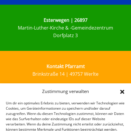
Esterwegen | 26897
Martin-Luther-Kirche & -Gemeindezentrum
Dorfplatz 3
Kontakt Pfarramt
Brinkstraße 14 | 49757 Werlte
Zustimmung verwalten
Um dir ein optimales Erlebnis zu bieten, verwenden wir Technologien wie
Pfarrbüro | 49757 Werlte
Cookies, um Geräteinformationen zu speichern und/oder darauf
Mo.-Do.: 08:00–11:30 Uhr |
Brinkstr. 12
zuzugreifen. Wenn du diesen Technologien zustimmst, können wir Daten
wie das Surfverhalten oder eindeutige IDs auf dieser Website
verarbeiten. Wenn du deine Zustimmung nicht erteilst oder zurückziehst,
Tel.:
05951 3316
| E-Mail:
kg.werlte@evlka.de
können bestimmte Merkmale und Funktionen beeinträchtigt werden.