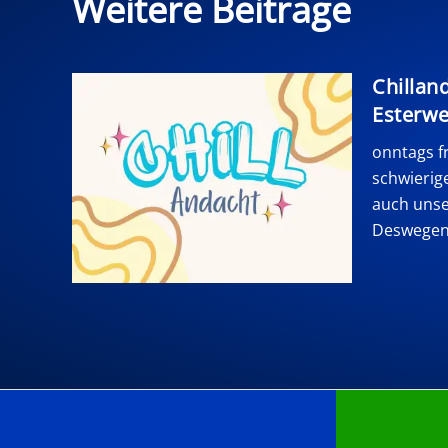
Weitere Beiträge
Chillan
Esterw
onntags fr
schwierig
auch uns
Deswegen 